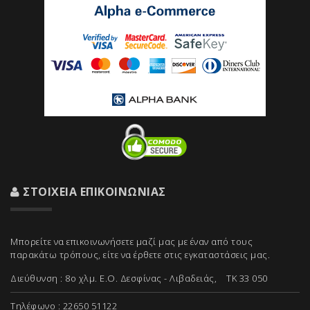
ΣΤΟΙΧΕΊΑ ΕΠΙΚΟΙΝΩΝΊΑΣ
Μπορείτε να επικοινωνήσετε μαζί μας με έναν από τους
παρακάτω τρόπους, είτε να έρθετε στις εγκαταστάσεις μας.
Διεύθυνση : 8ο χλμ. Ε.Ο. Δεσφίνας - Λιβαδειάς, ΤΚ 33 050
Τηλέφωνο : 22650 51122