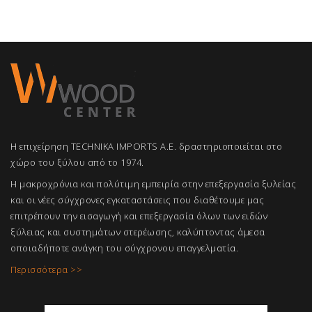
Η επιχείρηση TECHNIKA IMPORTS A.E. δραστηριοποιείται στο
χώρο του ξύλου από το 1974.
Η μακροχρόνια και πολύτιμη εμπειρία στην επεξεργασία ξυλείας
και οι νέες σύγχρονες εγκαταστάσεις που διαθέτουμε μας
επιτρέπουν την εισαγωγή και επεξεργασία όλων των ειδών
ξύλειας και συστημάτων στερέωσης, καλύπτοντας άμεσα
οποιαδήποτε ανάγκη του σύγχρονου επαγγελμ
ατία.
Περισσότερα >>