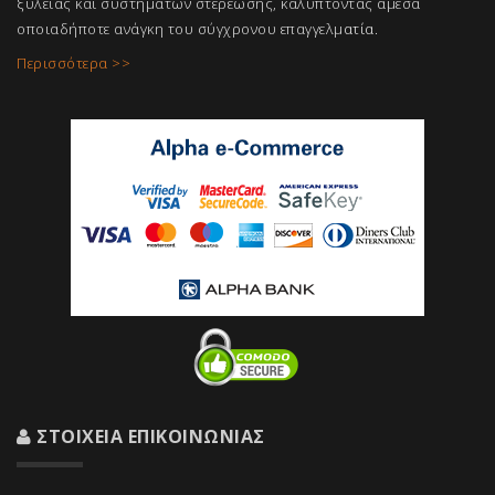
ξύλειας και συστημάτων στερέωσης, καλύπτοντας άμεσα
οποιαδήποτε ανάγκη του σύγχρονου επαγγελμ
ατία.
Περισσότερα >>
ΣΤΟΙΧΕΊΑ ΕΠΙΚΟΙΝΩΝΊΑΣ