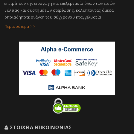
επιτρέπουν την εισαγωγή και επεξεργασία όλων των ειδών
ξύλειας και συστημάτων στερέωσης, καλύπτοντας άμεσα
οποιαδήποτε ανάγκη του σύγχρονου επαγγελμ
ατία.
Περισσότερα >>
ΣΤΟΙΧΕΊΑ ΕΠΙΚΟΙΝΩΝΊΑΣ