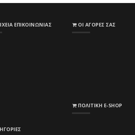
ΙΧΕΊΑ ΕΠΙΚΟΙΝΩΝΊΑΣ
ΟΙ ΑΓΟΡΈΣ ΣΑΣ
Το Καλάθι σας
Οι Παραγγελίες σας
η : 8ο χλμ. Ε.Ο. Δεσφίνας -
άς, ΤΚ 33 050
Λίστα Επιθυμιών
ο : 22650 51122
nfo@woodcenter.gr
ΠΟΛΙΤΙΚΉ E-SHOP
echnika@otenet.gr
Ασφάλεια Συναλλαγών
ΗΓΟΡΊΕΣ