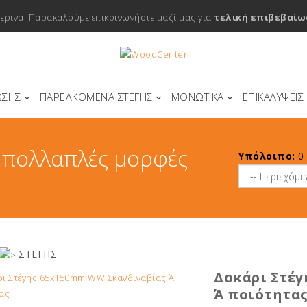
μερινά. Παρακαλούμε επικοινωνήστε μαζί μας για
τελική επιβεβαίω
ΩΣΗΣ
ΠΑΡΕΛΚΟΜΕΝΑ ΣΤΕΓΗΣ
ΜΟΝΩΤΙΚΑ
ΕΠΙΚΑΛΥΨΕΙΣ
ε πολλαπλές μορφές
Υπόλοιπο:
0
ΣΤΕΓΗΣ
Δοκάρι Στέ
Ά ποιότητα