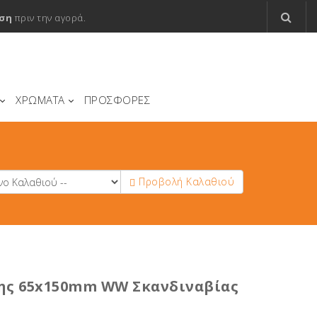
ση
πριν την αγορά.
ΧΡΩΜΑΤΑ
ΠΡΟΣΦΟΡΕΣ
Προβολή Καλαθιού
γης 65x150mm WW Σκανδιναβίας
ς