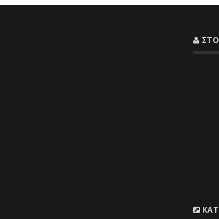
ΣΤΟ
Διεύθυνσ
Λιβαδει
Τηλέφων
Email :
i
Email :
t
ΚΑΤ