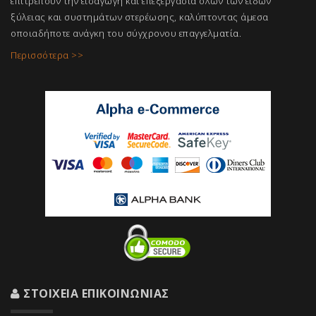
επιτρέπουν την εισαγωγή και επεξεργασία όλων των ειδών
ξύλειας και συστημάτων στερέωσης, καλύπτοντας άμεσα
οποιαδήποτε ανάγκη του σύγχρονου επαγγελμ
ατία.
Περισσότερα >>
ΣΤΟΙΧΕΊΑ ΕΠΙΚΟΙΝΩΝΊΑΣ