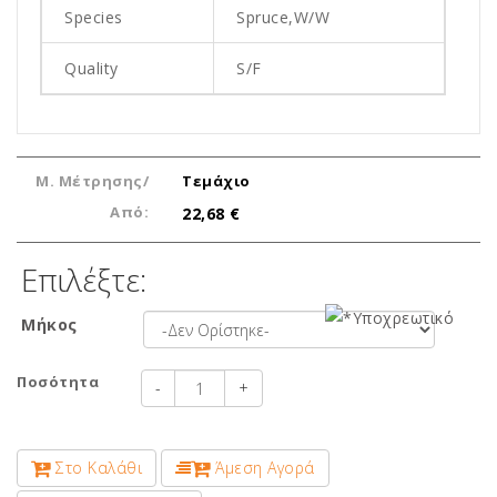
Species
Spruce,W/W
Quality
S/F
Μ. Μέτρησης/
Τεμάχιο
Από:
22,68 €
Επιλέξτε:
Μήκος
Ποσότητα
-
+
Στο Καλάθι
Άμεση Αγορά