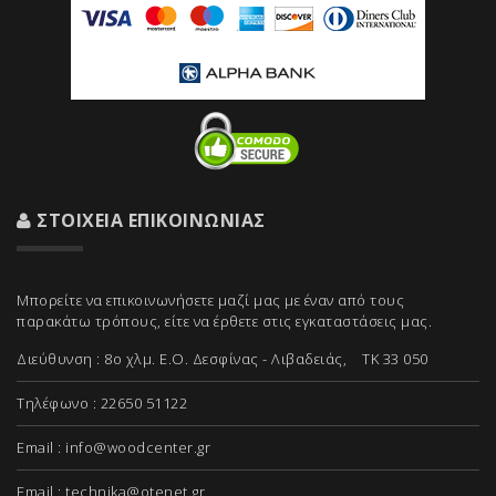
ΣΤΟΙΧΕΊΑ ΕΠΙΚΟΙΝΩΝΊΑΣ
Μπορείτε να επικοινωνήσετε μαζί μας με έναν από τους
παρακάτω τρόπους, είτε να έρθετε στις εγκαταστάσεις μας.
Διεύθυνση : 8ο χλμ. Ε.Ο. Δεσφίνας - Λιβαδειάς, ΤΚ 33 050
Τηλέφωνο : 22650 51122
Email :
info@woodcenter.gr
Email :
technika@otenet.gr