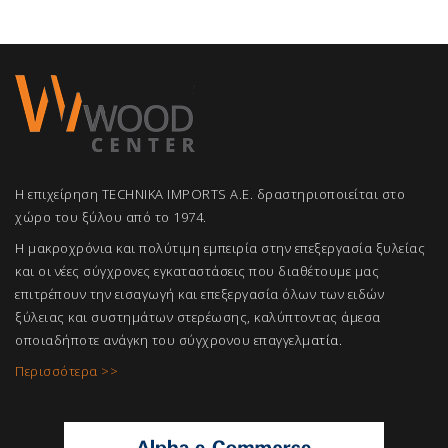
Η επιχείρηση TECHNIKA IMPORTS A.E. δραστηριοποιείται στο
χώρο του ξύλου από το 1974.
Η μακροχρόνια και πολύτιμη εμπειρία στην επεξεργασία ξυλείας
και οι νέες σύγχρονες εγκαταστάσεις που διαθέτουμε μας
επιτρέπουν την εισαγωγή και επεξεργασία όλων των ειδών
ξύλειας και συστημάτων στερέωσης, καλύπτοντας άμεσα
οποιαδήποτε ανάγκη του σύγχρονου επαγγελμ
ατία.
Περισσότερα >>