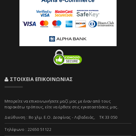
ΣΤΟΙΧΕΊΑ ΕΠΙΚΟΙΝΩΝΊΑΣ
Μπορείτε να επικοινωνήσετε μαζί μας με έναν από τους
παρακάτω τρόπους, είτε να έρθετε στις εγκαταστάσεις μας.
Διεύθυνση : 8ο χλμ. Ε.Ο. Δεσφίνας - Λιβαδειάς, ΤΚ 33 050
Τηλέφωνο : 22650 51122