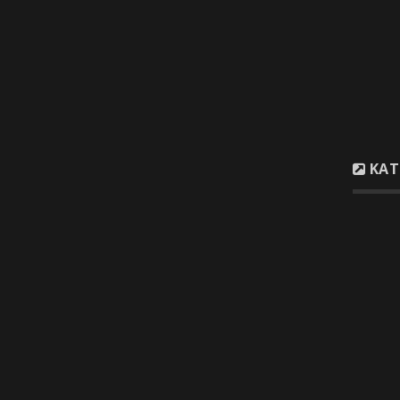
Λιβαδει
Τηλέφων
Email :
i
Email :
t
ΚΑΤ
Ξυλ
Συσ
Παρ
Μον