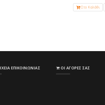
Στο Καλάθι
Αντοχή σε
Νερό &
Αλκάλια
Εργαλεία
ΙΧΕΊΑ ΕΠΙΚΟΙΝΩΝΊΑΣ
ΟΙ ΑΓΟΡΈΣ ΣΑΣ
Αποχρώσεις
Το Καλάθι σας
Οι Παραγγελίες σας
η : 8ο χλμ. Ε.Ο. Δεσφίνας -