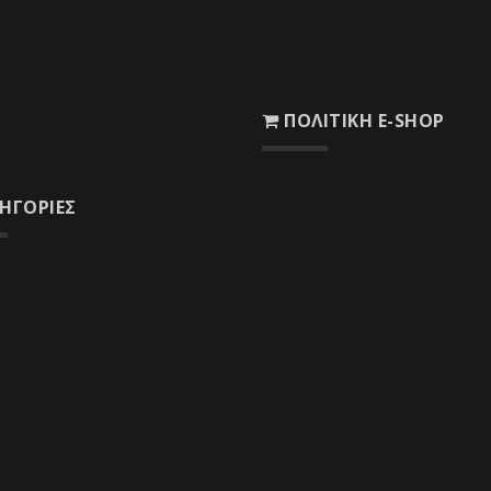
άς, ΤΚ 33 050
Λίστα Επιθυμιών
ο : 22650 51122
nfo@woodcenter.gr
ΠΟΛΙΤΙΚΉ E-SHOP
echnika@otenet.gr
Ασφάλεια Συναλλαγών
ΗΓΟΡΊΕΣ
Τρόποι Πληρωμής
εία
Τρόποι Αποστολής
τήματα Στερέωσης
Χρόνος Παράδοσης
ελκόμενα Στέγης
Πολιτική Επιστροφών
ωτικά