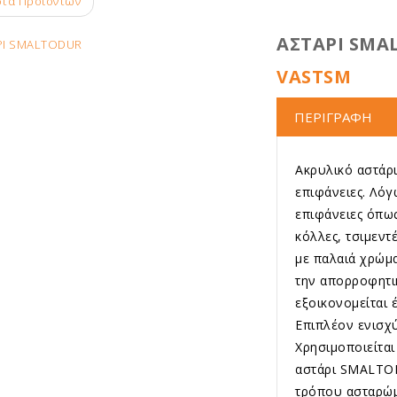
τα Προϊόντων
ΑΣΤΑΡΙ SMA
VASTSM
ΠΕΡΙΓΡΑΦΗ
Ακρυλικό αστάρι
επιφάνειες. Λόγ
επιφάνειες όπως
κόλλες, τσιμεντ
με παλαιά χρώμα
την απορροφητι
εξοικονομείται 
Επιπλέον ενισχ
Χρησιμοποιείται
αστάρι SMALTOD
τρόπου ασταρώμα